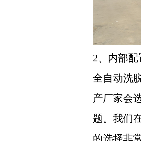
2、内部配
全自动洗
产厂家会选
题。我们
的选择非