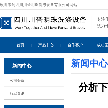
欢迎来到四川川誉明珠洗涤设备有限公司网站！
专注
致力
首页
产品中心
合作客户
成功
新闻中心
新闻中心
公司头条
分析下
行业资讯