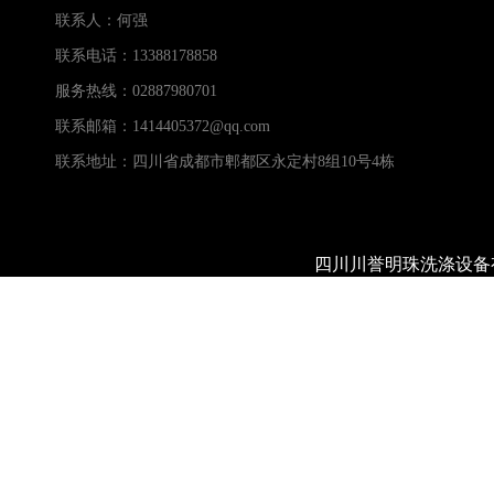
联系人：何强
联系电话：13388178858
服务热线：02887980701
联系邮箱：1414405372@qq.com
联系地址：四川省成都市郫都区永定村8组10号4栋
四川川誉明珠洗涤设