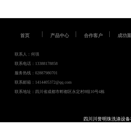
首页
产品中心
合作客户
成功
联系人：何强
联系电话：13388178858
服务热线：02887980701
联系邮箱：1414405372@qq.com
联系地址：四川省成都市郫都区永定村8组10号4栋
四川川誉明珠洗涤设