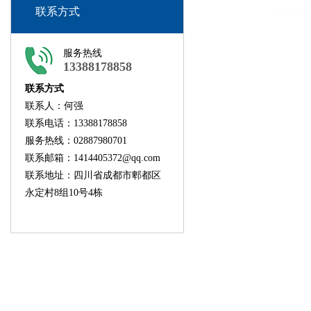
联系方式
服务热线
13388178858
联系方式
联系人：何强
联系电话：13388178858
服务热线：02887980701
联系邮箱：1414405372@qq.com
联系地址：四川省成都市郫都区
永定村8组10号4栋