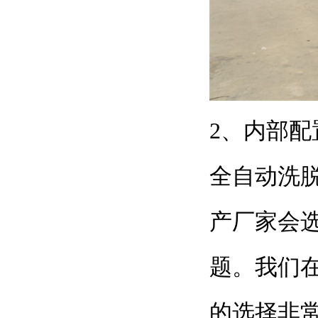
2、内部配
全自动洗
产厂家会选
题。我们
的选择非