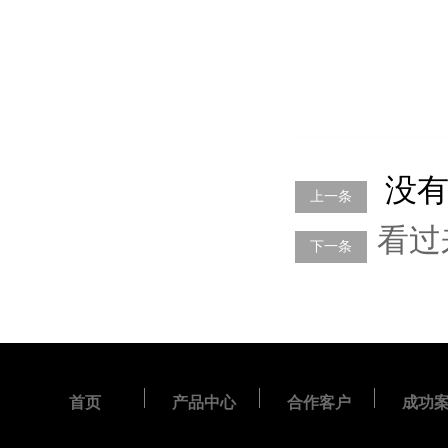
没有
上一条
​看
下一条
首页
产品中心
合作客户
成功