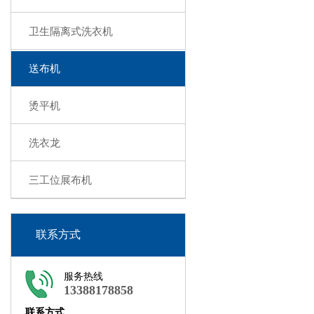
卫生隔离式洗衣机
送布机
烫平机
洗衣龙
三工位展布机
联系方式
服务热线
13388178858
联系方式