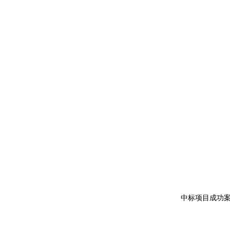
中标项目成功