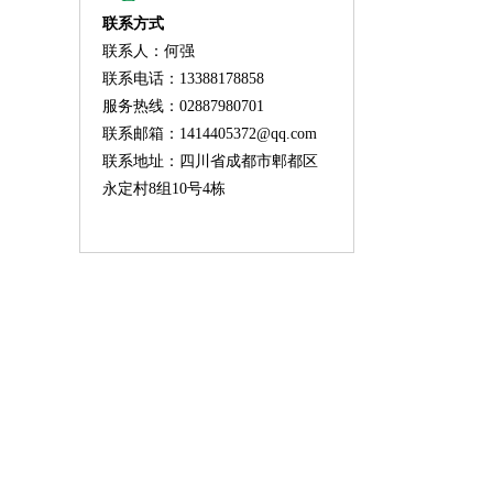
联系方式
联系人：何强
联系电话：13388178858
服务热线：02887980701
联系邮箱：1414405372@qq.com
联系地址：四川省成都市郫都区
永定村8组10号4栋