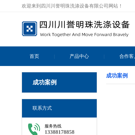
欢迎来到四川川誉明珠洗涤设备有限公司网站！
首页
产品中心
合作客
成功案例
成功案例
联系方式
服务热线
13388178858