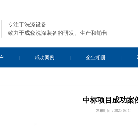
专注于洗涤设备
致力于成套洗涤装备的研发、生产和销售
户
成功案例
企业相册
中标项目成功案
发布时间：2025-08-14