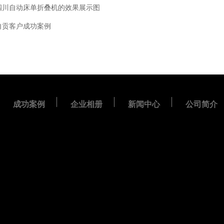
四川自动床单折叠机的效果展示图
自贡客户成功案例
成功案例
企业相册
新闻中心
公司简介