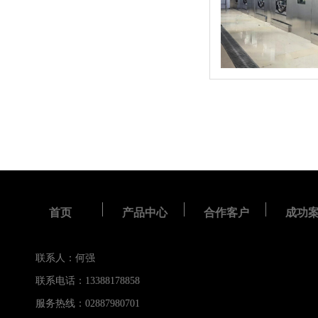
首页
产品中心
合作客户
成功
联系人：何强
联系电话：13388178858
服务热线：02887980701