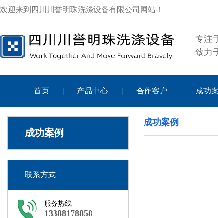
欢迎来到四川川誉明珠洗涤设备有限公司网站！
专注
致力
首页
产品中心
合作客户
成功
成功案例
成功案例
联系方式
服务热线
13388178858