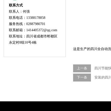
联系方式
联系人：何强
联系电话：13388178858
服务热线：02887980701
联系邮箱：1414405372@qq.com
联系地址：四川省成都市郫都区
永定村8组10号4栋
这是生产的四川全自动
上一条
四川节能
下一条
安装的四