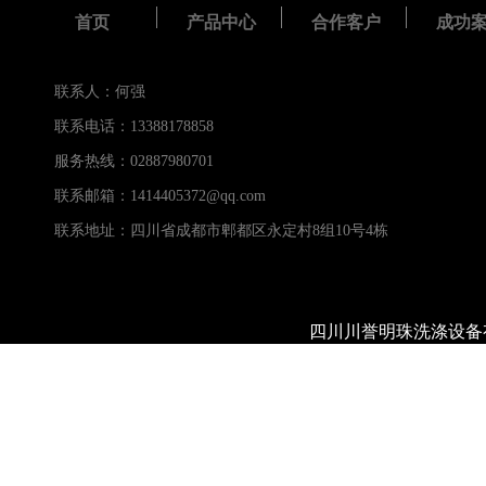
首页
产品中心
合作客户
成功
联系人：何强
联系电话：13388178858
服务热线：02887980701
联系邮箱：1414405372@qq.com
联系地址：四川省成都市郫都区永定村8组10号4栋
四川川誉明珠洗涤设